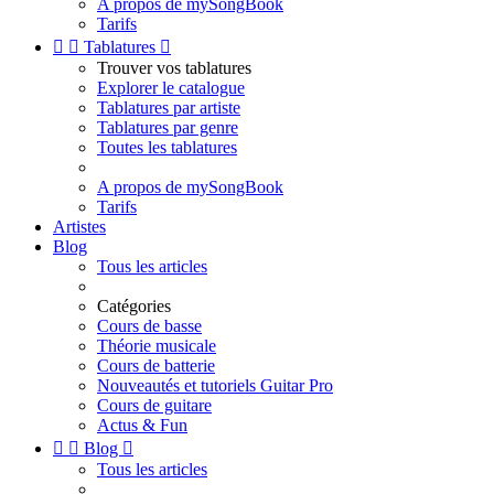
A propos de mySongBook
Tarifs


Tablatures

Trouver vos tablatures
Explorer le catalogue
Tablatures par artiste
Tablatures par genre
Toutes les tablatures
A propos de mySongBook
Tarifs
Artistes
Blog
Tous les articles
Catégories
Cours de basse
Théorie musicale
Cours de batterie
Nouveautés et tutoriels Guitar Pro
Cours de guitare
Actus & Fun


Blog

Tous les articles