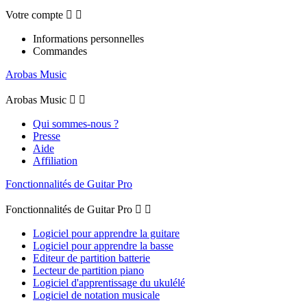
Votre compte


Informations personnelles
Commandes
Arobas Music
Arobas Music


Qui sommes-nous ?
Presse
Aide
Affiliation
Fonctionnalités de Guitar Pro
Fonctionnalités de Guitar Pro


Logiciel pour apprendre la guitare
Logiciel pour apprendre la basse
Editeur de partition batterie
Lecteur de partition piano
Logiciel d'apprentissage du ukulélé
Logiciel de notation musicale