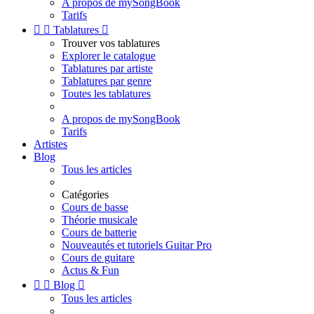
A propos de mySongBook
Tarifs


Tablatures

Trouver vos tablatures
Explorer le catalogue
Tablatures par artiste
Tablatures par genre
Toutes les tablatures
A propos de mySongBook
Tarifs
Artistes
Blog
Tous les articles
Catégories
Cours de basse
Théorie musicale
Cours de batterie
Nouveautés et tutoriels Guitar Pro
Cours de guitare
Actus & Fun


Blog

Tous les articles