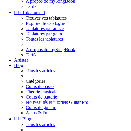
A propos de mySongBook
Tarifs


Tablatures

Trouver vos tablatures
Explorer le catalogue
Tablatures par artiste
Tablatures par genre
Toutes les tablatures
A propos de mySongBook
Tarifs
Artistes
Blog
Tous les articles
Catégories
Cours de basse
Théorie musicale
Cours de batterie
Nouveautés et tutoriels Guitar Pro
Cours de guitare
Actus & Fun


Blog

Tous les articles