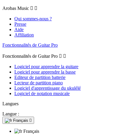
Arobas Music


Qui sommes-nous ?
Presse
Aide
Affiliation
Fonctionnalités de Guitar Pro
Fonctionnalités de Guitar Pro


Logiciel pour apprendre la guitare
Logiciel pour apprendre la basse
Editeur de partition batterie
Lecteur de partition piano
Logiciel d'apprentissage du ukulélé
Logiciel de notation musicale
Langues
Langue :
Français

Français