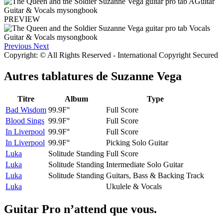
PREVIEW
Previous
Next
Copyright: © All Rights Reserved - International Copyright Secured
Autres tablatures de
Suzanne Vega
Titre
Album
Type
Bad Wisdom
99.9F°
Full Score
Blood Sings
99.9F°
Full Score
In Liverpool
99.9F°
Full Score
In Liverpool
99.9F°
Picking Solo Guitar
Luka
Solitude Standing
Full Score
Luka
Solitude Standing
Intermediate Solo Guitar
Luka
Solitude Standing
Guitars, Bass & Backing Track
Luka
Ukulele & Vocals
Guitar Pro n’attend que vous.