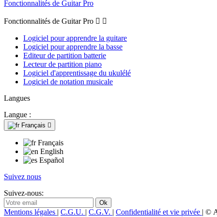
Fonctionnalités de Guitar Pro
Fonctionnalités de Guitar Pro


Logiciel pour apprendre la guitare
Logiciel pour apprendre la basse
Editeur de partition batterie
Lecteur de partition piano
Logiciel d'apprentissage du ukulélé
Logiciel de notation musicale
Langues
Langue :
Français

Français
English
Español
Suivez nous
Suivez-nous:
Mentions légales
|
C.G.U.
|
C.G.V.
|
Confidentialité et vie privée
| © 