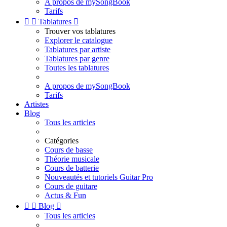
A propos de mySongBook
Tarifs


Tablatures

Trouver vos tablatures
Explorer le catalogue
Tablatures par artiste
Tablatures par genre
Toutes les tablatures
A propos de mySongBook
Tarifs
Artistes
Blog
Tous les articles
Catégories
Cours de basse
Théorie musicale
Cours de batterie
Nouveautés et tutoriels Guitar Pro
Cours de guitare
Actus & Fun


Blog

Tous les articles