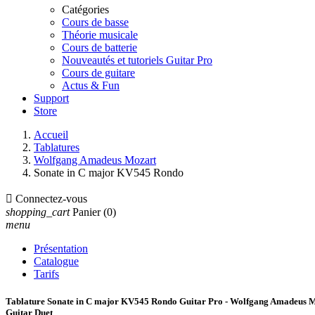
Catégories
Cours de basse
Théorie musicale
Cours de batterie
Nouveautés et tutoriels Guitar Pro
Cours de guitare
Actus & Fun
Support
Store
Accueil
Tablatures
Wolfgang Amadeus Mozart
Sonate in C major KV545 Rondo

Connectez-vous
shopping_cart
Panier
(0)
menu
Présentation
Catalogue
Tarifs
Tablature Sonate in C major KV545 Rondo Guitar Pro - Wolfgang Amadeus 
Guitar Duet