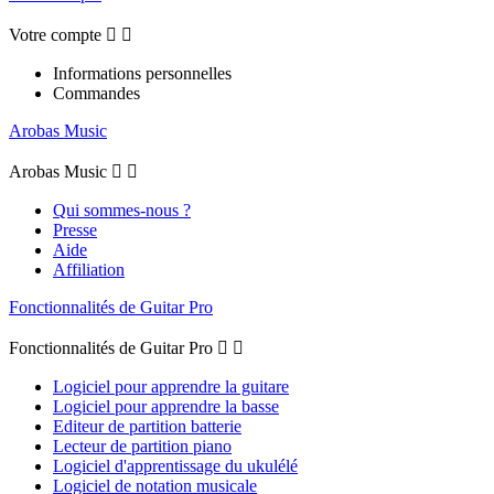
Votre compte


Informations personnelles
Commandes
Arobas Music
Arobas Music


Qui sommes-nous ?
Presse
Aide
Affiliation
Fonctionnalités de Guitar Pro
Fonctionnalités de Guitar Pro


Logiciel pour apprendre la guitare
Logiciel pour apprendre la basse
Editeur de partition batterie
Lecteur de partition piano
Logiciel d'apprentissage du ukulélé
Logiciel de notation musicale