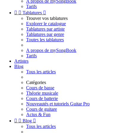
A propos de mySongBook
Tarifs


Tablatures

Trouver vos tablatures
Explorer le catalogue
Tablatures par artiste
Tablatures par genre
Toutes les tablatures
A propos de mySongBook
Tarifs
Artistes
Blog
Tous les articles
Catégories
Cours de basse
Théorie musicale
Cours de batterie
Nouveautés et tutoriels Guitar Pro
Cours de guitare
Actus & Fun


Blog

Tous les articles