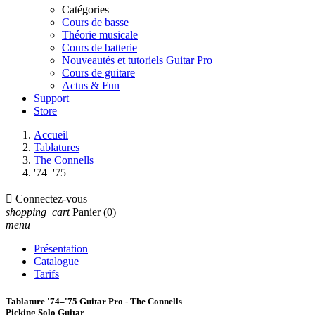
Catégories
Cours de basse
Théorie musicale
Cours de batterie
Nouveautés et tutoriels Guitar Pro
Cours de guitare
Actus & Fun
Support
Store
Accueil
Tablatures
The Connells
'74–'75

Connectez-vous
shopping_cart
Panier
(0)
menu
Présentation
Catalogue
Tarifs
Tablature '74–'75 Guitar Pro - The Connells
Picking Solo Guitar