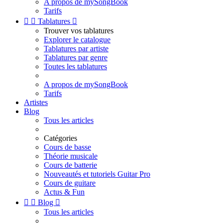
A propos de mySongBook
Tarifs


Tablatures

Trouver vos tablatures
Explorer le catalogue
Tablatures par artiste
Tablatures par genre
Toutes les tablatures
A propos de mySongBook
Tarifs
Artistes
Blog
Tous les articles
Catégories
Cours de basse
Théorie musicale
Cours de batterie
Nouveautés et tutoriels Guitar Pro
Cours de guitare
Actus & Fun


Blog

Tous les articles