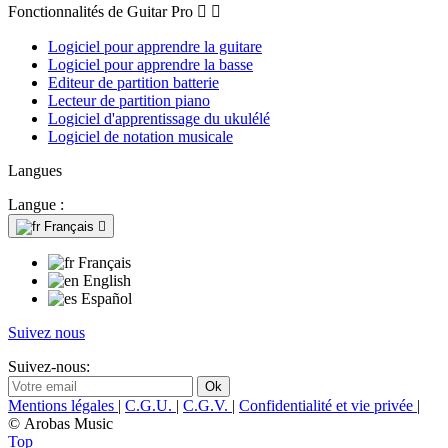
Fonctionnalités de Guitar Pro


Logiciel pour apprendre la guitare
Logiciel pour apprendre la basse
Editeur de partition batterie
Lecteur de partition piano
Logiciel d'apprentissage du ukulélé
Logiciel de notation musicale
Langues
Langue :
Français

Français
English
Español
Suivez nous
Suivez-nous:
Mentions légales
|
C.G.U.
|
C.G.V.
|
Confidentialité et vie privée
|
© Arobas Music
Top