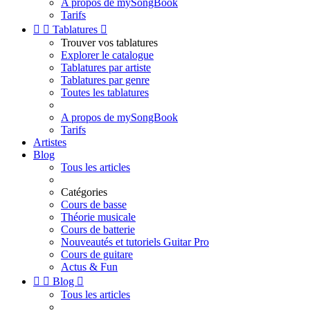
A propos de mySongBook
Tarifs


Tablatures

Trouver vos tablatures
Explorer le catalogue
Tablatures par artiste
Tablatures par genre
Toutes les tablatures
A propos de mySongBook
Tarifs
Artistes
Blog
Tous les articles
Catégories
Cours de basse
Théorie musicale
Cours de batterie
Nouveautés et tutoriels Guitar Pro
Cours de guitare
Actus & Fun


Blog

Tous les articles