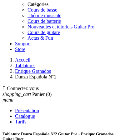
Catégories
Cours de basse
Théorie musicale
Cours de batterie
Nouveautés et tutoriels Guitar Pro
Cours de guitare
Actus & Fun
Support
Store
Accueil
Tablatures
Enrique Granados
Danza Española N°2

Connectez-vous
shopping_cart
Panier
(0)
menu
Présentation
Catalogue
Tarifs
Tablature Danza Española N°2 Guitar Pro - Enrique Granados
Guitar Duet