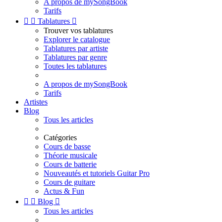
A propos de mySongBook
Tarifs


Tablatures

Trouver vos tablatures
Explorer le catalogue
Tablatures par artiste
Tablatures par genre
Toutes les tablatures
A propos de mySongBook
Tarifs
Artistes
Blog
Tous les articles
Catégories
Cours de basse
Théorie musicale
Cours de batterie
Nouveautés et tutoriels Guitar Pro
Cours de guitare
Actus & Fun


Blog

Tous les articles