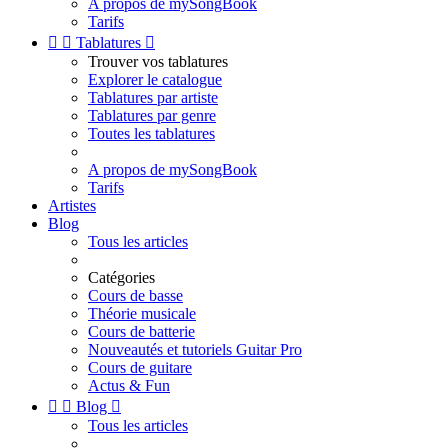
A propos de mySongBook
Tarifs


Tablatures

Trouver vos tablatures
Explorer le catalogue
Tablatures par artiste
Tablatures par genre
Toutes les tablatures
A propos de mySongBook
Tarifs
Artistes
Blog
Tous les articles
Catégories
Cours de basse
Théorie musicale
Cours de batterie
Nouveautés et tutoriels Guitar Pro
Cours de guitare
Actus & Fun


Blog

Tous les articles