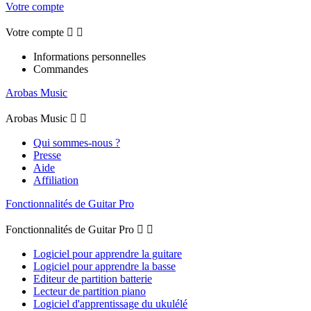
Votre compte
Votre compte


Informations personnelles
Commandes
Arobas Music
Arobas Music


Qui sommes-nous ?
Presse
Aide
Affiliation
Fonctionnalités de Guitar Pro
Fonctionnalités de Guitar Pro


Logiciel pour apprendre la guitare
Logiciel pour apprendre la basse
Editeur de partition batterie
Lecteur de partition piano
Logiciel d'apprentissage du ukulélé