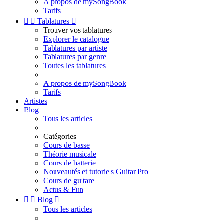
A propos de mySongBook
Tarifs


Tablatures

Trouver vos tablatures
Explorer le catalogue
Tablatures par artiste
Tablatures par genre
Toutes les tablatures
A propos de mySongBook
Tarifs
Artistes
Blog
Tous les articles
Catégories
Cours de basse
Théorie musicale
Cours de batterie
Nouveautés et tutoriels Guitar Pro
Cours de guitare
Actus & Fun


Blog

Tous les articles