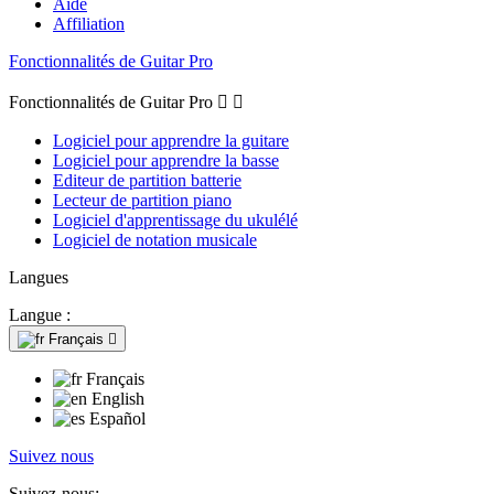
Aide
Affiliation
Fonctionnalités de Guitar Pro
Fonctionnalités de Guitar Pro


Logiciel pour apprendre la guitare
Logiciel pour apprendre la basse
Editeur de partition batterie
Lecteur de partition piano
Logiciel d'apprentissage du ukulélé
Logiciel de notation musicale
Langues
Langue :
Français

Français
English
Español
Suivez nous
Suivez-nous: