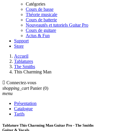
Catégories
Cours de basse
Théorie musicale
Cours de batterie
Nouveautés et tutoriels Guitar Pro
Cours de guitare
Actus & Fun
Support
Store
Accueil
Tablatures
The Smiths
This Charming Man

Connectez-vous
shopping_cart
Panier
(0)
menu
Présentation
Catalogue
Tarifs
Tablature This Charming Man Guitar Pro - The Smiths
Guitar & Vocals