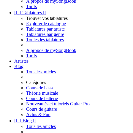
A propos de mySongBook
Tarifs


Tablatures

Trouver vos tablatures
Explorer le catalogue
Tablatures par artiste
Tablatures par genre
Toutes les tablatures
A propos de mySongBook
Tarifs
Artistes
Blog
Tous les articles
Catégories
Cours de basse
Théorie musicale
Cours de batterie
Nouveautés et tutoriels Guitar Pro
Cours de guitare
Actus & Fun


Blog

Tous les articles