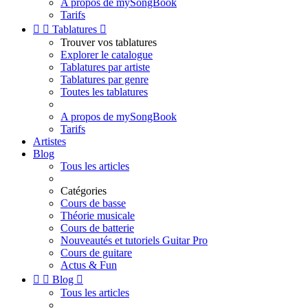
A propos de mySongBook
Tarifs


Tablatures

Trouver vos tablatures
Explorer le catalogue
Tablatures par artiste
Tablatures par genre
Toutes les tablatures
A propos de mySongBook
Tarifs
Artistes
Blog
Tous les articles
Catégories
Cours de basse
Théorie musicale
Cours de batterie
Nouveautés et tutoriels Guitar Pro
Cours de guitare
Actus & Fun


Blog

Tous les articles