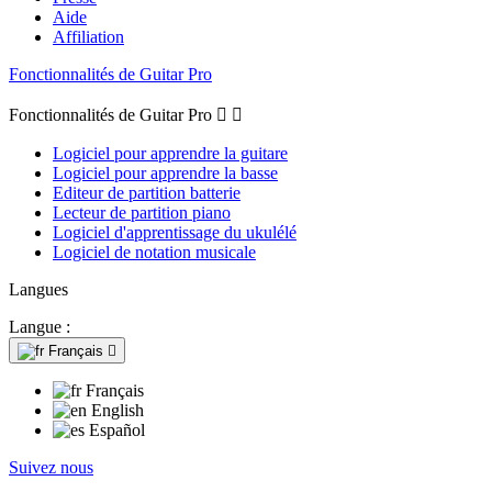
Aide
Affiliation
Fonctionnalités de Guitar Pro
Fonctionnalités de Guitar Pro


Logiciel pour apprendre la guitare
Logiciel pour apprendre la basse
Editeur de partition batterie
Lecteur de partition piano
Logiciel d'apprentissage du ukulélé
Logiciel de notation musicale
Langues
Langue :
Français

Français
English
Español
Suivez nous