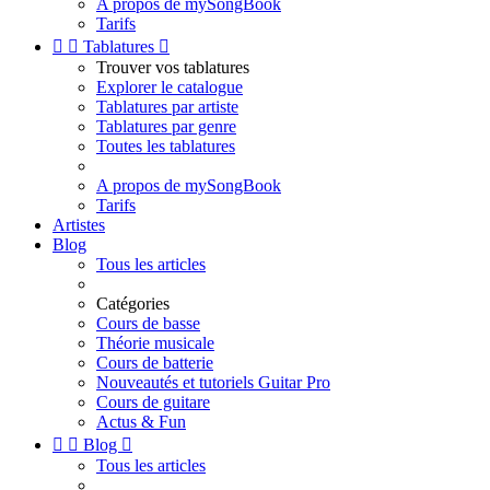
A propos de mySongBook
Tarifs


Tablatures

Trouver vos tablatures
Explorer le catalogue
Tablatures par artiste
Tablatures par genre
Toutes les tablatures
A propos de mySongBook
Tarifs
Artistes
Blog
Tous les articles
Catégories
Cours de basse
Théorie musicale
Cours de batterie
Nouveautés et tutoriels Guitar Pro
Cours de guitare
Actus & Fun


Blog

Tous les articles