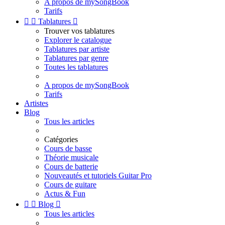
A propos de mySongBook
Tarifs


Tablatures

Trouver vos tablatures
Explorer le catalogue
Tablatures par artiste
Tablatures par genre
Toutes les tablatures
A propos de mySongBook
Tarifs
Artistes
Blog
Tous les articles
Catégories
Cours de basse
Théorie musicale
Cours de batterie
Nouveautés et tutoriels Guitar Pro
Cours de guitare
Actus & Fun


Blog

Tous les articles