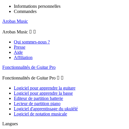
Informations personnelles
Commandes
Arobas Music
Arobas Music


Qui sommes-nous ?
Presse
Aide
Affiliation
Fonctionnalités de Guitar Pro
Fonctionnalités de Guitar Pro


Logiciel pour apprendre la guitare
Logiciel pour apprendre la basse
Editeur de partition batterie
Lecteur de partition piano
Logiciel d'apprentissage du ukulélé
Logiciel de notation musicale
Langues