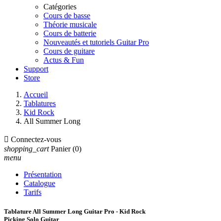
Catégories
Cours de basse
Théorie musicale
Cours de batterie
Nouveautés et tutoriels Guitar Pro
Cours de guitare
Actus & Fun
Support
Store
Accueil
Tablatures
Kid Rock
All Summer Long

Connectez-vous
shopping_cart
Panier
(0)
menu
Présentation
Catalogue
Tarifs
Tablature All Summer Long Guitar Pro - Kid Rock
Picking Solo Guitar