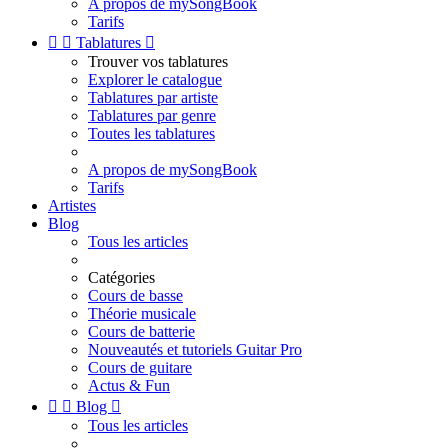
A propos de mySongBook
Tarifs


Tablatures

Trouver vos tablatures
Explorer le catalogue
Tablatures par artiste
Tablatures par genre
Toutes les tablatures
A propos de mySongBook
Tarifs
Artistes
Blog
Tous les articles
Catégories
Cours de basse
Théorie musicale
Cours de batterie
Nouveautés et tutoriels Guitar Pro
Cours de guitare
Actus & Fun


Blog

Tous les articles