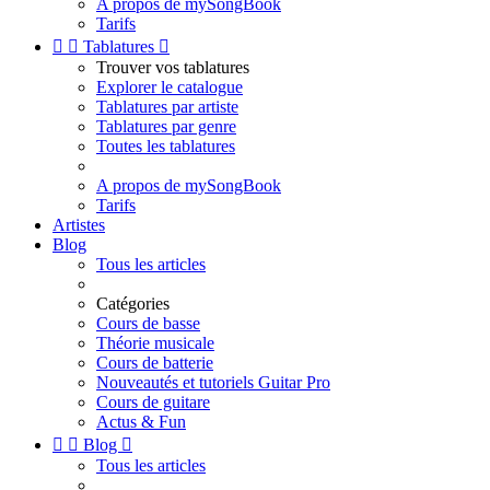
A propos de mySongBook
Tarifs


Tablatures

Trouver vos tablatures
Explorer le catalogue
Tablatures par artiste
Tablatures par genre
Toutes les tablatures
A propos de mySongBook
Tarifs
Artistes
Blog
Tous les articles
Catégories
Cours de basse
Théorie musicale
Cours de batterie
Nouveautés et tutoriels Guitar Pro
Cours de guitare
Actus & Fun


Blog

Tous les articles