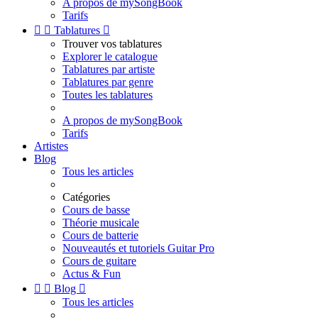
A propos de mySongBook
Tarifs


Tablatures

Trouver vos tablatures
Explorer le catalogue
Tablatures par artiste
Tablatures par genre
Toutes les tablatures
A propos de mySongBook
Tarifs
Artistes
Blog
Tous les articles
Catégories
Cours de basse
Théorie musicale
Cours de batterie
Nouveautés et tutoriels Guitar Pro
Cours de guitare
Actus & Fun


Blog

Tous les articles