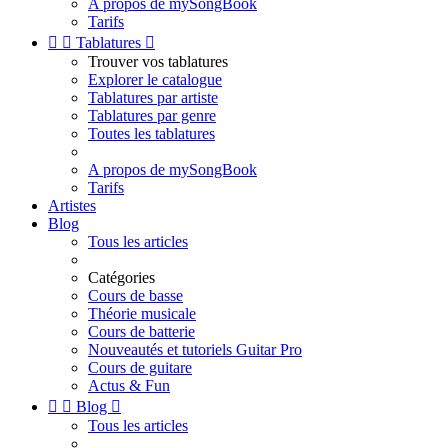
A propos de mySongBook
Tarifs


Tablatures

Trouver vos tablatures
Explorer le catalogue
Tablatures par artiste
Tablatures par genre
Toutes les tablatures
A propos de mySongBook
Tarifs
Artistes
Blog
Tous les articles
Catégories
Cours de basse
Théorie musicale
Cours de batterie
Nouveautés et tutoriels Guitar Pro
Cours de guitare
Actus & Fun


Blog

Tous les articles