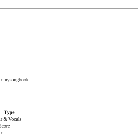
Type
ar & Vocals
Score
ar