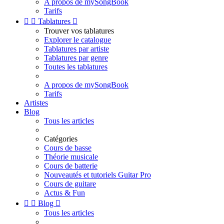
A propos de mySongBook
Tarifs


Tablatures

Trouver vos tablatures
Explorer le catalogue
Tablatures par artiste
Tablatures par genre
Toutes les tablatures
A propos de mySongBook
Tarifs
Artistes
Blog
Tous les articles
Catégories
Cours de basse
Théorie musicale
Cours de batterie
Nouveautés et tutoriels Guitar Pro
Cours de guitare
Actus & Fun


Blog

Tous les articles