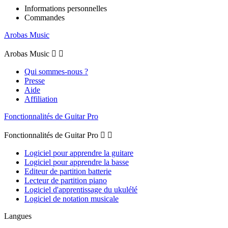
Informations personnelles
Commandes
Arobas Music
Arobas Music


Qui sommes-nous ?
Presse
Aide
Affiliation
Fonctionnalités de Guitar Pro
Fonctionnalités de Guitar Pro


Logiciel pour apprendre la guitare
Logiciel pour apprendre la basse
Editeur de partition batterie
Lecteur de partition piano
Logiciel d'apprentissage du ukulélé
Logiciel de notation musicale
Langues