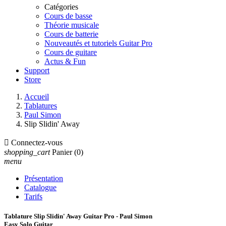
Catégories
Cours de basse
Théorie musicale
Cours de batterie
Nouveautés et tutoriels Guitar Pro
Cours de guitare
Actus & Fun
Support
Store
Accueil
Tablatures
Paul Simon
Slip Slidin' Away

Connectez-vous
shopping_cart
Panier
(0)
menu
Présentation
Catalogue
Tarifs
Tablature Slip Slidin' Away Guitar Pro - Paul Simon
Easy Solo Guitar