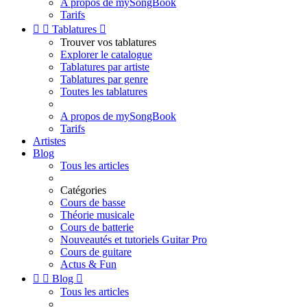
A propos de mySongBook
Tarifs


Tablatures

Trouver vos tablatures
Explorer le catalogue
Tablatures par artiste
Tablatures par genre
Toutes les tablatures
A propos de mySongBook
Tarifs
Artistes
Blog
Tous les articles
Catégories
Cours de basse
Théorie musicale
Cours de batterie
Nouveautés et tutoriels Guitar Pro
Cours de guitare
Actus & Fun


Blog

Tous les articles