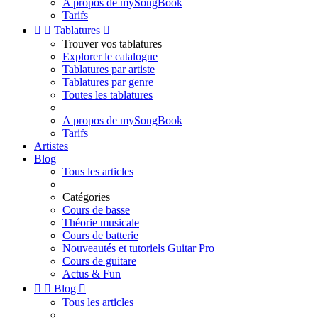
A propos de mySongBook
Tarifs


Tablatures

Trouver vos tablatures
Explorer le catalogue
Tablatures par artiste
Tablatures par genre
Toutes les tablatures
A propos de mySongBook
Tarifs
Artistes
Blog
Tous les articles
Catégories
Cours de basse
Théorie musicale
Cours de batterie
Nouveautés et tutoriels Guitar Pro
Cours de guitare
Actus & Fun


Blog

Tous les articles