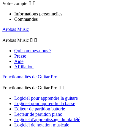
Votre compte


Informations personnelles
Commandes
Arobas Music
Arobas Music


Qui sommes-nous ?
Presse
Aide
Affiliation
Fonctionnalités de Guitar Pro
Fonctionnalités de Guitar Pro


Logiciel pour apprendre la guitare
Logiciel pour apprendre la basse
Editeur de partition batterie
Lecteur de partition piano
Logiciel d'apprentissage du ukulélé
Logiciel de notation musicale