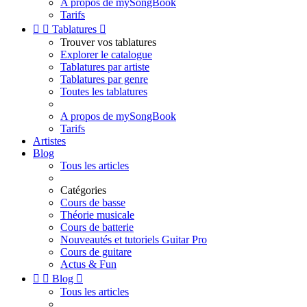
A propos de mySongBook
Tarifs


Tablatures

Trouver vos tablatures
Explorer le catalogue
Tablatures par artiste
Tablatures par genre
Toutes les tablatures
A propos de mySongBook
Tarifs
Artistes
Blog
Tous les articles
Catégories
Cours de basse
Théorie musicale
Cours de batterie
Nouveautés et tutoriels Guitar Pro
Cours de guitare
Actus & Fun


Blog

Tous les articles