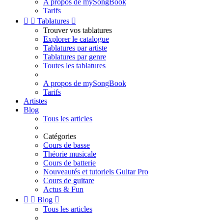
A propos de mySongBook
Tarifs


Tablatures

Trouver vos tablatures
Explorer le catalogue
Tablatures par artiste
Tablatures par genre
Toutes les tablatures
A propos de mySongBook
Tarifs
Artistes
Blog
Tous les articles
Catégories
Cours de basse
Théorie musicale
Cours de batterie
Nouveautés et tutoriels Guitar Pro
Cours de guitare
Actus & Fun


Blog

Tous les articles