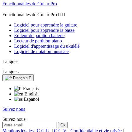
Fonctionnalités de Guitar Pro
Fonctionnalités de Guitar Pro


Logiciel pour apprendre la guitare
Logiciel pour apprendre la basse
Editeur de partition batterie
Lecteur de partition piano
Logiciel d'apprentissage du ukulélé
Logiciel de notation musicale
Langues
Langue :
Français

Français
English
Español
Suivez nous
Suivez-nous:
Mentions légales
|
C.G.U.
|
C.G.V.
|
Confidentialité et vie privée
|