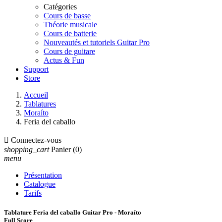
Catégories
Cours de basse
Théorie musicale
Cours de batterie
Nouveautés et tutoriels Guitar Pro
Cours de guitare
Actus & Fun
Support
Store
Accueil
Tablatures
Moraíto
Feria del caballo

Connectez-vous
shopping_cart
Panier
(0)
menu
Présentation
Catalogue
Tarifs
Tablature Feria del caballo Guitar Pro - Moraíto
Full Score