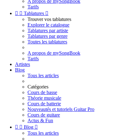
A propos de mySongBook
Tarifs


Tablatures

Trouver vos tablatures
Explorer le catalogue
Tablatures par artiste
Tablatures par genre
Toutes les tablatures
A propos de mySongBook
Tarifs
Artistes
Blog
Tous les articles
Catégories
Cours de basse
Théorie musicale
Cours de batterie
Nouveautés et tutoriels Guitar Pro
Cours de guitare
Actus & Fun


Blog

Tous les articles