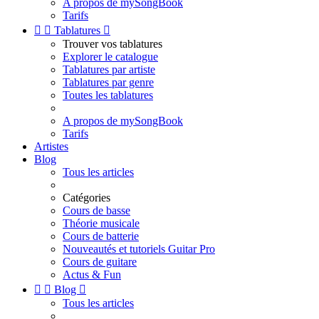
A propos de mySongBook
Tarifs


Tablatures

Trouver vos tablatures
Explorer le catalogue
Tablatures par artiste
Tablatures par genre
Toutes les tablatures
A propos de mySongBook
Tarifs
Artistes
Blog
Tous les articles
Catégories
Cours de basse
Théorie musicale
Cours de batterie
Nouveautés et tutoriels Guitar Pro
Cours de guitare
Actus & Fun


Blog

Tous les articles