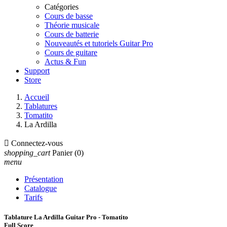
Catégories
Cours de basse
Théorie musicale
Cours de batterie
Nouveautés et tutoriels Guitar Pro
Cours de guitare
Actus & Fun
Support
Store
Accueil
Tablatures
Tomatito
La Ardilla

Connectez-vous
shopping_cart
Panier
(0)
menu
Présentation
Catalogue
Tarifs
Tablature La Ardilla Guitar Pro - Tomatito
Full Score