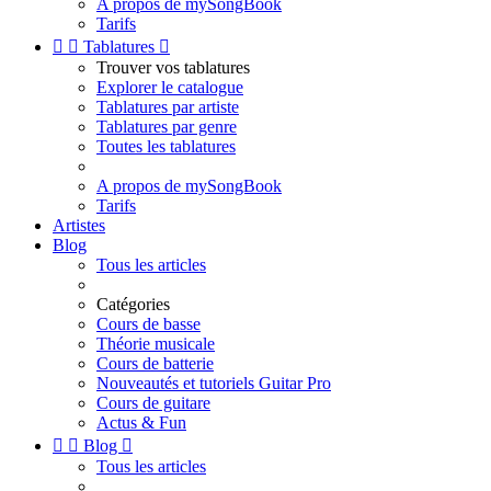
A propos de mySongBook
Tarifs


Tablatures

Trouver vos tablatures
Explorer le catalogue
Tablatures par artiste
Tablatures par genre
Toutes les tablatures
A propos de mySongBook
Tarifs
Artistes
Blog
Tous les articles
Catégories
Cours de basse
Théorie musicale
Cours de batterie
Nouveautés et tutoriels Guitar Pro
Cours de guitare
Actus & Fun


Blog

Tous les articles