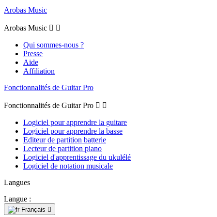
Arobas Music
Arobas Music


Qui sommes-nous ?
Presse
Aide
Affiliation
Fonctionnalités de Guitar Pro
Fonctionnalités de Guitar Pro


Logiciel pour apprendre la guitare
Logiciel pour apprendre la basse
Editeur de partition batterie
Lecteur de partition piano
Logiciel d'apprentissage du ukulélé
Logiciel de notation musicale
Langues
Langue :
Français
