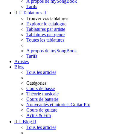
A propos de mySongBook
Tarifs


Tablatures

Trouver vos tablatures
Explorer le catalogue
Tablatures par artiste
Tablatures par genre
Toutes les tablatures
A propos de mySongBook
Tarifs
Artistes
Blog
Tous les articles
Catégories
Cours de basse
Théorie musicale
Cours de batterie
Nouveautés et tutoriels Guitar Pro
Cours de guitare
Actus & Fun


Blog

Tous les articles