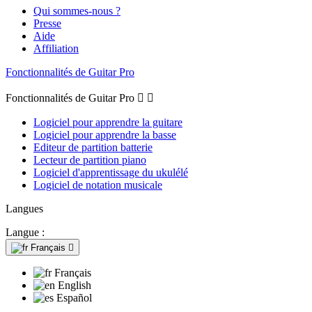
Qui sommes-nous ?
Presse
Aide
Affiliation
Fonctionnalités de Guitar Pro
Fonctionnalités de Guitar Pro


Logiciel pour apprendre la guitare
Logiciel pour apprendre la basse
Editeur de partition batterie
Lecteur de partition piano
Logiciel d'apprentissage du ukulélé
Logiciel de notation musicale
Langues
Langue :
Français

Français
English
Español