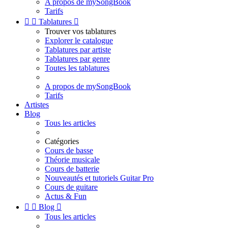
A propos de mySongBook
Tarifs


Tablatures

Trouver vos tablatures
Explorer le catalogue
Tablatures par artiste
Tablatures par genre
Toutes les tablatures
A propos de mySongBook
Tarifs
Artistes
Blog
Tous les articles
Catégories
Cours de basse
Théorie musicale
Cours de batterie
Nouveautés et tutoriels Guitar Pro
Cours de guitare
Actus & Fun


Blog

Tous les articles