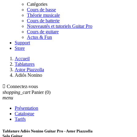
Catégories
Cours de basse
Théorie musicale
Cours de batterie
Nouveautés et tutoriels Guitar Pro
Cours de guitare
Actus & Fun
Support
Store
Accueil
Tablatures
Astor Piazzolla
Adiós Nonino

Connectez-vous
shopping_cart
Panier
(0)
menu
Présentation
Catalogue
Tarifs
Tablature Adiós Nonino Guitar Pro - Astor Piazzolla
Solo Guitar