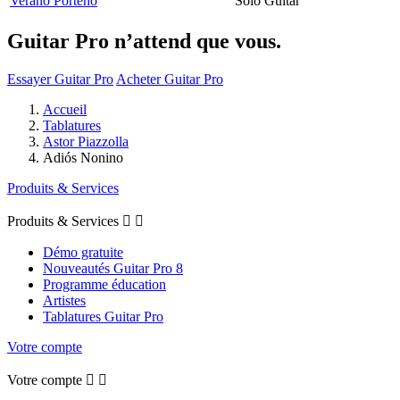
Verano Porteno
Solo Guitar
Guitar Pro n’attend que vous.
Essayer Guitar Pro
Acheter Guitar Pro
Accueil
Tablatures
Astor Piazzolla
Adiós Nonino
Produits & Services
Produits & Services


Démo gratuite
Nouveautés Guitar Pro 8
Programme éducation
Artistes
Tablatures Guitar Pro
Votre compte
Votre compte

