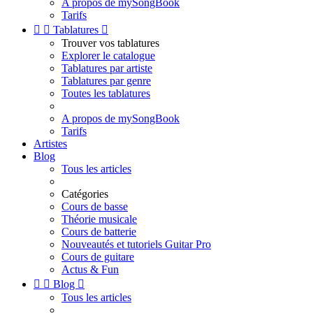
A propos de mySongBook
Tarifs


Tablatures

Trouver vos tablatures
Explorer le catalogue
Tablatures par artiste
Tablatures par genre
Toutes les tablatures
A propos de mySongBook
Tarifs
Artistes
Blog
Tous les articles
Catégories
Cours de basse
Théorie musicale
Cours de batterie
Nouveautés et tutoriels Guitar Pro
Cours de guitare
Actus & Fun


Blog

Tous les articles