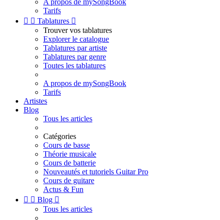
A propos de mySongBook
Tarifs


Tablatures

Trouver vos tablatures
Explorer le catalogue
Tablatures par artiste
Tablatures par genre
Toutes les tablatures
A propos de mySongBook
Tarifs
Artistes
Blog
Tous les articles
Catégories
Cours de basse
Théorie musicale
Cours de batterie
Nouveautés et tutoriels Guitar Pro
Cours de guitare
Actus & Fun


Blog

Tous les articles