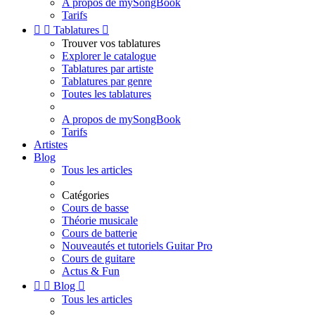
A propos de mySongBook
Tarifs


Tablatures

Trouver vos tablatures
Explorer le catalogue
Tablatures par artiste
Tablatures par genre
Toutes les tablatures
A propos de mySongBook
Tarifs
Artistes
Blog
Tous les articles
Catégories
Cours de basse
Théorie musicale
Cours de batterie
Nouveautés et tutoriels Guitar Pro
Cours de guitare
Actus & Fun


Blog

Tous les articles