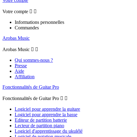
Votre compte
Votre compte


Informations personnelles
Commandes
Arobas Music
Arobas Music


Qui sommes-nous ?
Presse
Aide
Affiliation
Fonctionnalités de Guitar Pro
Fonctionnalités de Guitar Pro


Logiciel pour apprendre la guitare
Logiciel pour apprendre la basse
Editeur de partition batterie
Lecteur de partition piano
Logiciel d'apprentissage du ukulélé
Logiciel de notation musicale