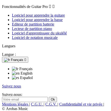
Fonctionnalités de Guitar Pro


Logiciel pour apprendre la guitare
Logiciel pour apprendre la basse
Editeur de partition batterie
Lecteur de partition piano
Logiciel d'apprentissage du ukulélé
Logiciel de notation musicale
Langues
Langue :
Français

Français
English
Español
Suivez nous
Suivez-nous:
Mentions légales
|
C.G.U.
|
C.G.V.
|
Confidentialité et vie privée
|
© Arobas Music