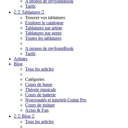
A propos de mySongBook
Tarifs


Tablatures

Trouver vos tablatures
Explorer le catalogue
Tablatures par artiste
Tablatures par genre
Toutes les tablatures
A propos de mySongBook
Tarifs
Artistes
Blog
Tous les articles
Catégories
Cours de basse
Théorie musicale
Cours de batterie
Nouveautés et tutoriels Guitar Pro
Cours de guitare
Actus & Fun


Blog

Tous les articles