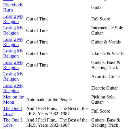
Everybody
Guitar
Hurts
Losing My
Out of Time
Full Score
Religion
Losing My
Intermediate Solo
Out of Time
Religion
Guitar
Losing My
Out of Time
Guitar & Vocals
Religion
Losing My
Out of Time
Ukulele & Vocals
Religion
Losing My
Guitars, Bass &
Out of Time
Religion
Backing Track
Losing My
Acoustic Guitar
Religion
Losing My
Electric Guitar
Religion
Man on the
Picking Solo
Automatic for the People
Moon
Guitar
The One I
And I Feel Fine... The Best of the
Full Score
Love
I.R.S. Years 1982–1987
The One I
And I Feel Fine... The Best of the
Guitars, Bass &
Love
I.R.S. Years 1982–1987
Backing Track