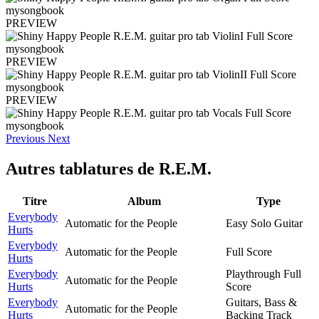
PREVIEW
PREVIEW
PREVIEW
Previous
Next
Autres tablatures de
R.E.M.
Titre
Album
Type
Everybody
Automatic for the People
Easy Solo Guitar
Hurts
Everybody
Automatic for the People
Full Score
Hurts
Everybody
Playthrough Full
Automatic for the People
Hurts
Score
Everybody
Guitars, Bass &
Automatic for the People
Hurts
Backing Track