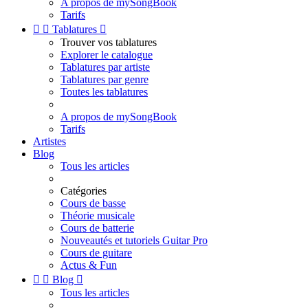
A propos de mySongBook
Tarifs


Tablatures

Trouver vos tablatures
Explorer le catalogue
Tablatures par artiste
Tablatures par genre
Toutes les tablatures
A propos de mySongBook
Tarifs
Artistes
Blog
Tous les articles
Catégories
Cours de basse
Théorie musicale
Cours de batterie
Nouveautés et tutoriels Guitar Pro
Cours de guitare
Actus & Fun


Blog

Tous les articles