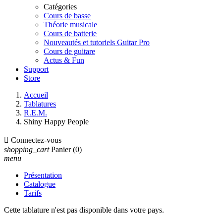
Catégories
Cours de basse
Théorie musicale
Cours de batterie
Nouveautés et tutoriels Guitar Pro
Cours de guitare
Actus & Fun
Support
Store
Accueil
Tablatures
R.E.M.
Shiny Happy People

Connectez-vous
shopping_cart
Panier
(0)
menu
Présentation
Catalogue
Tarifs
Cette tablature n'est pas disponible dans votre pays.