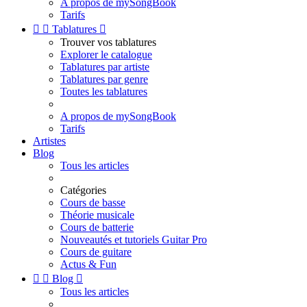
A propos de mySongBook
Tarifs


Tablatures

Trouver vos tablatures
Explorer le catalogue
Tablatures par artiste
Tablatures par genre
Toutes les tablatures
A propos de mySongBook
Tarifs
Artistes
Blog
Tous les articles
Catégories
Cours de basse
Théorie musicale
Cours de batterie
Nouveautés et tutoriels Guitar Pro
Cours de guitare
Actus & Fun


Blog

Tous les articles