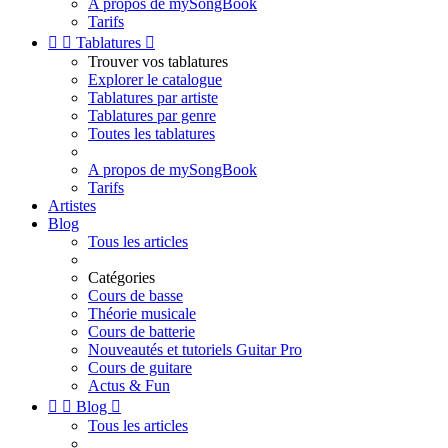
A propos de mySongBook
Tarifs


Tablatures

Trouver vos tablatures
Explorer le catalogue
Tablatures par artiste
Tablatures par genre
Toutes les tablatures
A propos de mySongBook
Tarifs
Artistes
Blog
Tous les articles
Catégories
Cours de basse
Théorie musicale
Cours de batterie
Nouveautés et tutoriels Guitar Pro
Cours de guitare
Actus & Fun


Blog

Tous les articles