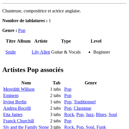
Chanteuse, compositrice et actrice anglaise.
Nombre de tablatures :
1
Genre :
Pop
Titre
Album
Artiste
Type
Level
Smile
Lily Allen
Guitar & Vocals
Beginner
Artistes Pop
associés
Nom
Tab
Genre
Meredith Willson
1 tabs
Pop
Eminem
2 tabs
Pop
Irving Berlin
1 tabs
Pop
,
Traditionnel
Andrea Bocelli
2 tabs
Pop
,
Classique
Etta James
3 tabs
Rock
,
Pop
,
Jazz
,
Blues
,
Soul
Franck Churchill
2 tabs
Pop
Sly and the Family Stone
3 tabs
Rock
,
Pop
,
Soul
,
Funk