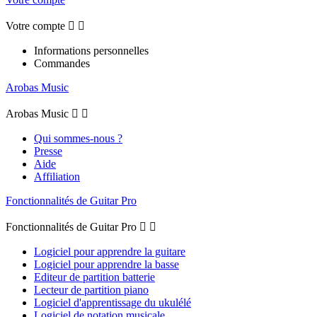
Votre compte


Informations personnelles
Commandes
Arobas Music
Arobas Music


Qui sommes-nous ?
Presse
Aide
Affiliation
Fonctionnalités de Guitar Pro
Fonctionnalités de Guitar Pro


Logiciel pour apprendre la guitare
Logiciel pour apprendre la basse
Editeur de partition batterie
Lecteur de partition piano
Logiciel d'apprentissage du ukulélé
Logiciel de notation musicale