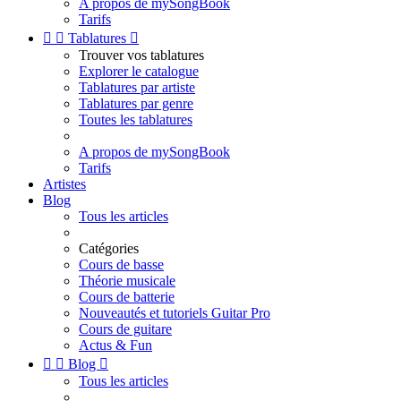
A propos de mySongBook
Tarifs


Tablatures

Trouver vos tablatures
Explorer le catalogue
Tablatures par artiste
Tablatures par genre
Toutes les tablatures
A propos de mySongBook
Tarifs
Artistes
Blog
Tous les articles
Catégories
Cours de basse
Théorie musicale
Cours de batterie
Nouveautés et tutoriels Guitar Pro
Cours de guitare
Actus & Fun


Blog

Tous les articles