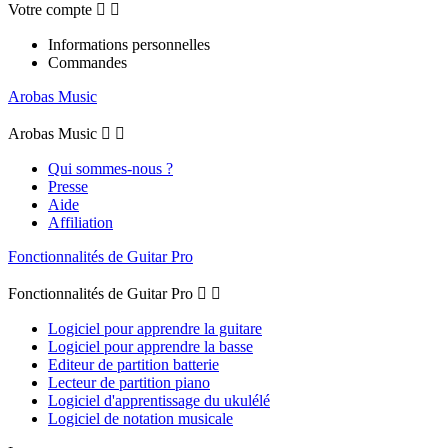
Votre compte


Informations personnelles
Commandes
Arobas Music
Arobas Music


Qui sommes-nous ?
Presse
Aide
Affiliation
Fonctionnalités de Guitar Pro
Fonctionnalités de Guitar Pro


Logiciel pour apprendre la guitare
Logiciel pour apprendre la basse
Editeur de partition batterie
Lecteur de partition piano
Logiciel d'apprentissage du ukulélé
Logiciel de notation musicale