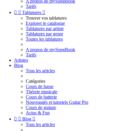
A propos de mySongBook
Tarifs


Tablatures

Trouver vos tablatures
Explorer le catalogue
Tablatures par artiste
Tablatures par genre
Toutes les tablatures
A propos de mySongBook
Tarifs
Artistes
Blog
Tous les articles
Catégories
Cours de basse
Théorie musicale
Cours de batterie
Nouveautés et tutoriels Guitar Pro
Cours de guitare
Actus & Fun


Blog

Tous les articles