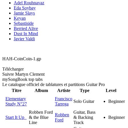
Adel Rouhnavaz
Eda Soybay
Jamie Slays
Keyan
Sebastiside
Berried Alive
Dust In Mind
Javier Valdi
HAH-CoinCoin-1.gp
Télécharger
Suivre Martyn Clement
my
Song
Book top tabs
Le catalogue officiel de tablatures et partitions Guitar Pro
Titre
Album
Artiste
Type
Level
Elementary
Francisco
Solo Guitar
Beginner
Study N°27
Tarrega
Robben Ford
Guitar, Bass
Robben
Start It Up
& the Blue
& Backing
Beginner
Ford
Line
Track