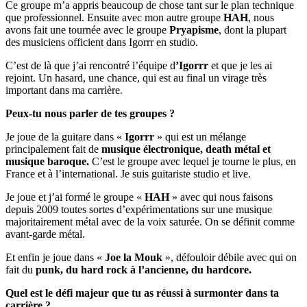
Ce groupe m’a appris beaucoup de chose tant sur le plan technique
que professionnel. Ensuite avec mon autre groupe
HAH
, nous
avons fait une tournée avec le groupe
Pryapisme
, dont la plupart
des musiciens officient dans Igorrr en studio.
C’est de là que j’ai rencontré l’équipe d
’Igorrr
et que je les ai
rejoint. Un hasard, une chance, qui est au final un virage très
important dans ma carrière.
Peux-tu nous parler de tes groupes ?
Je joue de la guitare dans «
Igorrr
» qui est un mélange
principalement fait de
musique électronique, death métal et
musique baroque.
C’est le groupe avec lequel je tourne le plus, en
France et à l’international. Je suis guitariste studio et live.
Je joue et j’ai formé le groupe «
HAH
» avec qui nous faisons
depuis 2009 toutes sortes d’expérimentations sur une musique
majoritairement métal avec de la voix saturée. On se définit comme
avant-garde métal.
Et enfin je joue dans «
Joe la Mouk
», défouloir débile avec qui on
fait du
punk, du hard rock à l’ancienne, du hardcore.
Quel est le défi majeur que tu as réussi à surmonter dans ta
carrière ?