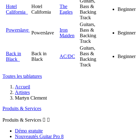
Guitars,
Hotel
Hotel
The
Bass &
Beginner
California
California
Eagles
Backing
Track
Guitars,
Powerslave
Iron
Bass &
Powerslave
Beginner
Maiden
Backing
Track
Guitars,
Back in
Back in
Bass &
AC/DC
Beginner
Black
Black
Backing
Track
Toutes les tablatures
Accueil
Artistes
Martyn Clement
Produits & Services
Produits & Services


Démo gratuite
Nouveautés Guitar Pro 8