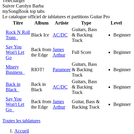
Télécharger
Suivre Carolyn Barba
my
Song
Book top tabs
Le catalogue officiel de tablatures et partitions Guitar Pro
Titre
Album
Artiste
Type
Level
Guitars, Bass
Rock N Roll
Black Ice
AC/DC
& Backing
Beginner
Train
Track
Say You
Back from
James
Won't Let
Full Score
Beginner
the Edge
Arthur
Go
Guitars, Bass
Misery
RIOT!
Paramore
& Backing
Beginner
Business
Track
Guitars, Bass
Back in
Back in
AC/DC
& Backing
Beginner
Black
Black
Track
Say You
Back from
James
Guitar, Bass &
Won't Let
Beginner
the Edge
Arthur
Backing Track
Go
Toutes les tablatures
Accueil