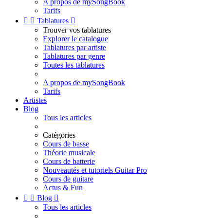
A propos de mySongBook
Tarifs


Tablatures

Trouver vos tablatures
Explorer le catalogue
Tablatures par artiste
Tablatures par genre
Toutes les tablatures
A propos de mySongBook
Tarifs
Artistes
Blog
Tous les articles
Catégories
Cours de basse
Théorie musicale
Cours de batterie
Nouveautés et tutoriels Guitar Pro
Cours de guitare
Actus & Fun


Blog

Tous les articles