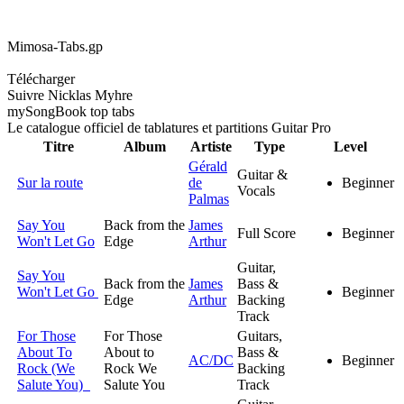
Mimosa-Tabs.gp
Télécharger
Suivre Nicklas Myhre
my
Song
Book top tabs
Le catalogue officiel de tablatures et partitions Guitar Pro
Titre
Album
Artiste
Type
Level
Gérald
Guitar &
Sur la route
de
Beginner
Vocals
Palmas
Say You
Back from the
James
Full Score
Beginner
Won't Let Go
Edge
Arthur
Guitar,
Say You
Back from the
James
Bass &
Won't Let Go
Beginner
Edge
Arthur
Backing
Track
For Those
For Those
Guitars,
About To
About to
Bass &
AC/DC
Beginner
Rock (We
Rock We
Backing
Salute You)
Salute You
Track