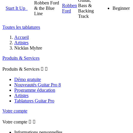
Guitar,
Robben Ford
Robben
Bass &
Start It Up
& the Blue
Beginner
Ford
Backing
Line
Track
Toutes les tablatures
Accueil
Artistes
Nicklas Myhre
Produits & Services
Produits & Services


Démo gratuite
Nouveautés Guitar Pro 8
Programme éducation
Artistes
Tablatures Guitar Pro
Votre compte
Votre compte


Informations personnelles