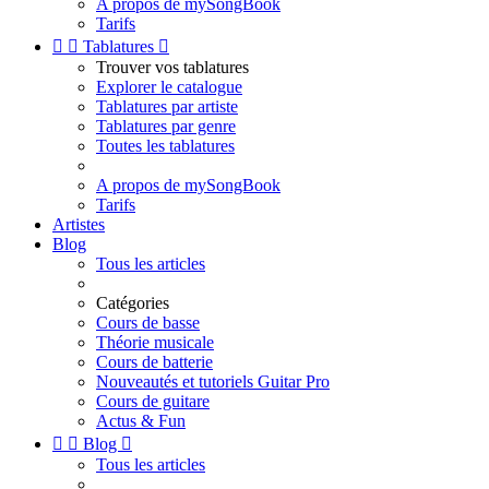
A propos de mySongBook
Tarifs


Tablatures

Trouver vos tablatures
Explorer le catalogue
Tablatures par artiste
Tablatures par genre
Toutes les tablatures
A propos de mySongBook
Tarifs
Artistes
Blog
Tous les articles
Catégories
Cours de basse
Théorie musicale
Cours de batterie
Nouveautés et tutoriels Guitar Pro
Cours de guitare
Actus & Fun


Blog

Tous les articles