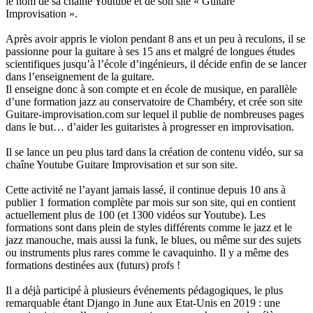
le nom de sa chaîne Youtube et de son site « Guitare
Improvisation ».
Après avoir appris le violon pendant 8 ans et un peu à reculons, il se
passionne pour la guitare à ses 15 ans et malgré de longues études
scientifiques jusqu’à l’école d’ingénieurs, il décide enfin de se lancer
dans l’enseignement de la guitare.
Il enseigne donc à son compte et en école de musique, en parallèle
d’une formation jazz au conservatoire de Chambéry, et crée son site
Guitare-improvisation.com sur lequel il publie de nombreuses pages
dans le but… d’aider les guitaristes à progresser en improvisation.
Il se lance un peu plus tard dans la création de contenu vidéo, sur sa
chaîne Youtube Guitare Improvisation et sur son site.
Cette activité ne l’ayant jamais lassé, il continue depuis 10 ans à
publier 1 formation complète par mois sur son site, qui en contient
actuellement plus de 100 (et 1300 vidéos sur Youtube). Les
formations sont dans plein de styles différents comme le jazz et le
jazz manouche, mais aussi la funk, le blues, ou même sur des sujets
ou instruments plus rares comme le cavaquinho. Il y a même des
formations destinées aux (futurs) profs !
Il a déjà participé à plusieurs événements pédagogiques, le plus
remarquable étant Django in June aux Etat-Unis en 2019 : une