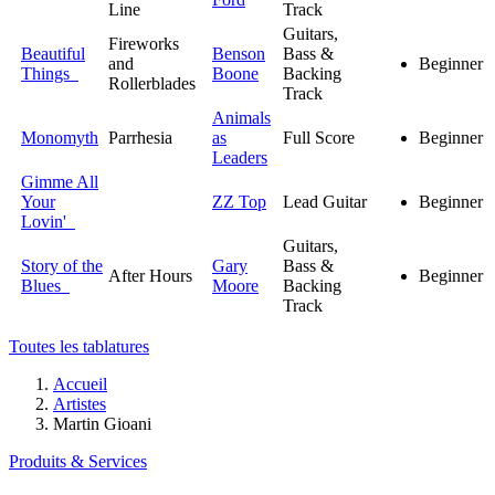
Line
Track
Guitars,
Fireworks
Beautiful
Benson
Bass &
and
Beginner
Things
Boone
Backing
Rollerblades
Track
Animals
Monomyth
Parrhesia
as
Full Score
Beginner
Leaders
Gimme All
Your
ZZ Top
Lead Guitar
Beginner
Lovin'
Guitars,
Story of the
Gary
Bass &
After Hours
Beginner
Blues
Moore
Backing
Track
Toutes les tablatures
Accueil
Artistes
Martin Gioani
Produits & Services