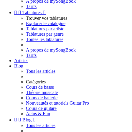
A propos de mySongBook
Tarifs


Tablatures

Trouver vos tablatures
Explorer le catalogue
Tablatures par artiste
Tablatures par genre
Toutes les tablatures
A propos de mySongBook
Tarifs
Artistes
Blog
Tous les articles
Catégories
Cours de basse
Théorie musicale
Cours de batterie
Nouveautés et tutoriels Guitar Pro
Cours de guitare
Actus & Fun


Blog

Tous les articles