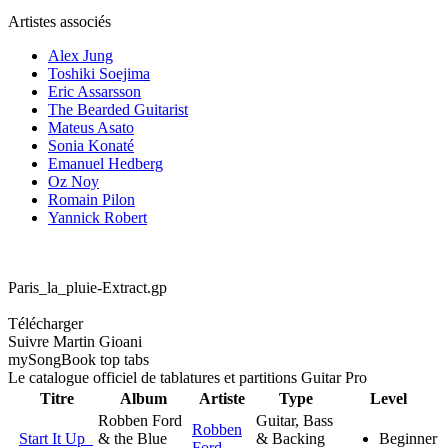
Artistes associés
Alex Jung
Toshiki Soejima
Eric Assarsson
The Bearded Guitarist
Mateus Asato
Sonia Konaté
Emanuel Hedberg
Oz Noy
Romain Pilon
Yannick Robert
Paris_la_pluie-Extract.gp
Télécharger
Suivre Martin Gioani
my
Song
Book top tabs
Le catalogue officiel de tablatures et partitions Guitar Pro
Titre
Album
Artiste
Type
Level
Robben Ford
Guitar, Bass
Robben
Start It Up
& the Blue
& Backing
Beginner
Ford