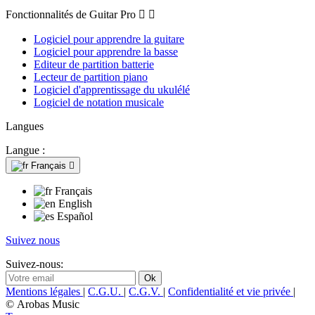
Fonctionnalités de Guitar Pro


Logiciel pour apprendre la guitare
Logiciel pour apprendre la basse
Editeur de partition batterie
Lecteur de partition piano
Logiciel d'apprentissage du ukulélé
Logiciel de notation musicale
Langues
Langue :
Français

Français
English
Español
Suivez nous
Suivez-nous:
Mentions légales
|
C.G.U.
|
C.G.V.
|
Confidentialité et vie privée
|
© Arobas Music