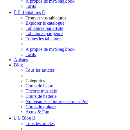
A propos de mySongBook
Tarifs


Tablatures

Trouver vos tablatures
Explorer le catalogue
Tablatures par artiste
Tablatures par genre
Toutes les tablatures
A propos de mySongBook
Tarifs
Artistes
Blog
Tous les articles
Catégories
Cours de basse
Théorie musicale
Cours de batterie
Nouveautés et tutoriels Guitar Pro
Cours de guitare
Actus & Fun


Blog

Tous les articles