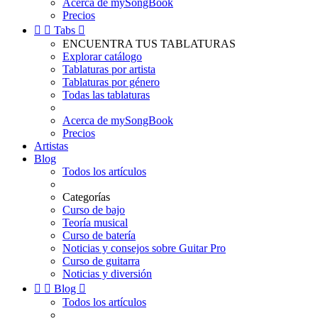
Acerca de mySongBook
Precios


Tabs

ENCUENTRA TUS TABLATURAS
Explorar catálogo
Tablaturas por artista
Tablaturas por género
Todas las tablaturas
Acerca de mySongBook
Precios
Artistas
Blog
Todos los artículos
Categorías
Curso de bajo
Teoría musical
Curso de batería
Noticias y consejos sobre Guitar Pro
Curso de guitarra
Noticias y diversión


Blog

Todos los artículos