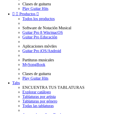
Clases de guitarra
Play Guitar Hits


Productos

Todos los productos
Software de Notación Musical
Guitar Pro 8 Win/macOS
Guitar Pro Educación
Aplicaciones móviles
Guitar Pro iOS/Android
Partituras musicales
MySongBook
Clases de guitarra
Play Guitar Hits
Tabs
ENCUENTRA TUS TABLATURAS
Explorar catálogo
Tablaturas por artista
Tablaturas por género
Todas las tablaturas