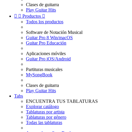
Clases de guitarra
Play Guitar Hits


Productos

Todos los productos
Software de Notación Musical
Guitar Pro 8 Win/macOS
Guitar Pro Educación
Aplicaciones móviles
Guitar Pro iOS/Android
Partituras musicales
MySongBook
Clases de guitarra
Play Guitar Hits
Tabs
ENCUENTRA TUS TABLATURAS
Explorar catálogo
Tablaturas por artista
Tablaturas por género
Todas las tablaturas