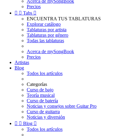
Acerca de mySongBook
Precios


Tabs

ENCUENTRA TUS TABLATURAS
Explorar catálogo
Tablaturas por artista
Tablaturas por género
Todas las tablaturas
Acerca de mySongBook
Precios
Artistas
Blog
Todos los artículos
Categorías
Curso de bajo
Teoría musical
Curso de batería
Noticias y consejos sobre Guitar Pro
Curso de guitarra
Noticias y diversión


Blog

Todos los artículos